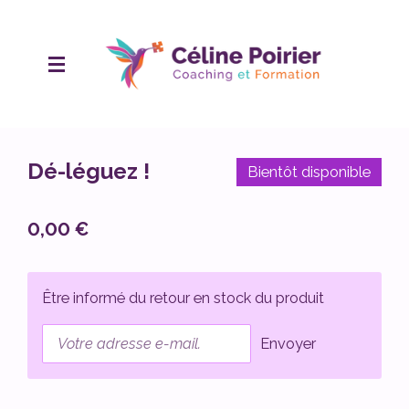
Passer
au
contenu
principal
Dé-léguez !
Bientôt disponible
0,00 €
Être informé du retour en stock du produit
Envoyer