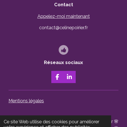
Contact
Appelez-moi maintenant
contact@celinepoirier.fr
Réseaux sociaux
F
L
a
i
c
n
e
k
Mentions légales
b
e
o
d
o
I
k
n
Ce site a été chouchouté par 🌸
Ce site Web utilise des cookies pour améliorer